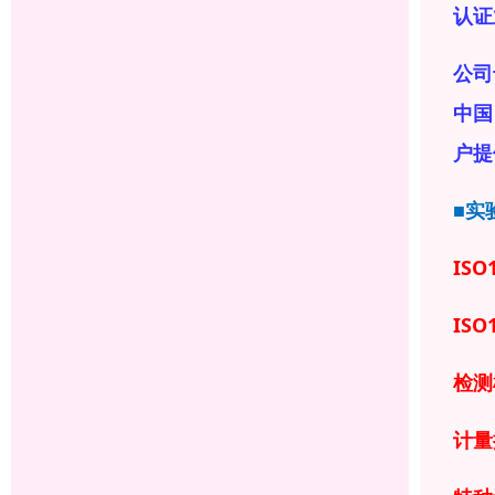
认证
公司
中国
户提
■实
ISO
ISO
检测
计量