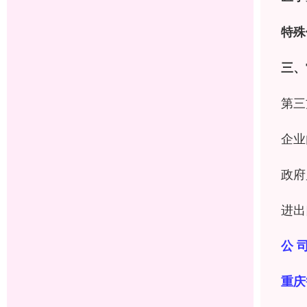
特殊
三、
第三
企业
政府
进出
公 司
重庆