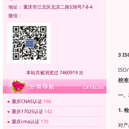
地址：
重庆市江北区北滨二路538号7-8-4
微信：
3 IS
ISO
本站共被浏览过 7460919 次
校准
一、
重庆CNAS认证
166
1.
检
重庆17025认证
142
重庆cma认证
170
对产