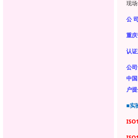
现场
公 司
重庆
认证
公司
中国
户提
■实
ISO
ISO