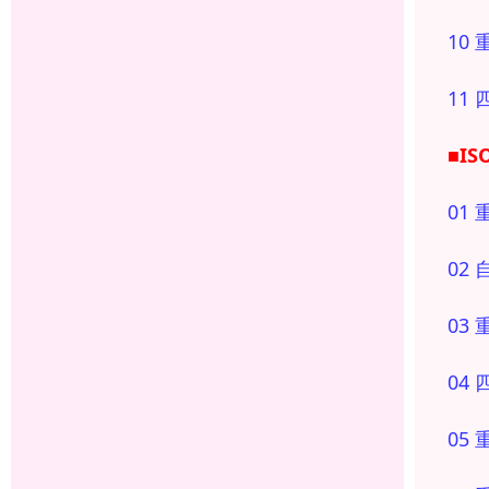
10
11
■I
01
02
03
04
05