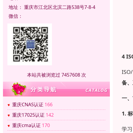
地址：
重庆市江北区北滨二路538号7-8-4
微信：
4 IS
ISO
本站共被浏览过 7457608 次
备、
一、
重庆CNAS认证
166
1.
标
重庆17025认证
142
重庆cma认证
170
学习 