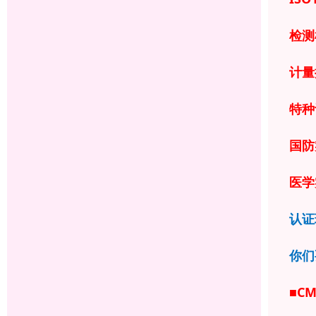
检测
计量
特种
国防
医学
认证
你们
■C