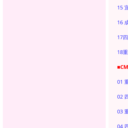
15
16
17
18
■C
01
02
03
04