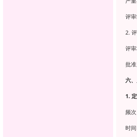
严重
评审
2.
评审
批准
六、
1.
定
频次
时间