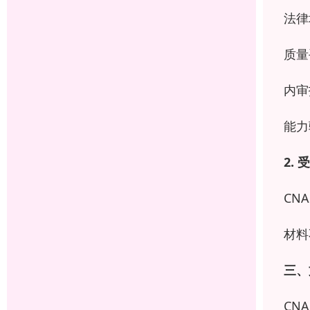
法律
质量
内审
能力
2.
受
CN
材料
三、
CN