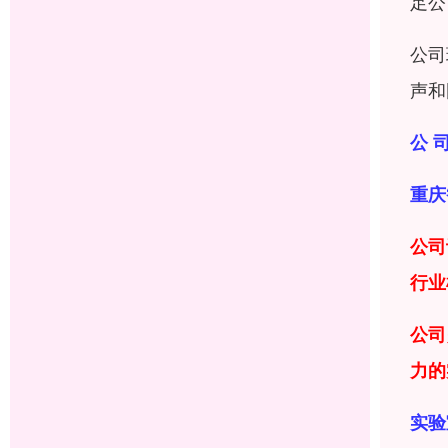
足公
公司
声和
公 司
重庆
公司
行业
公司
力
的
实验