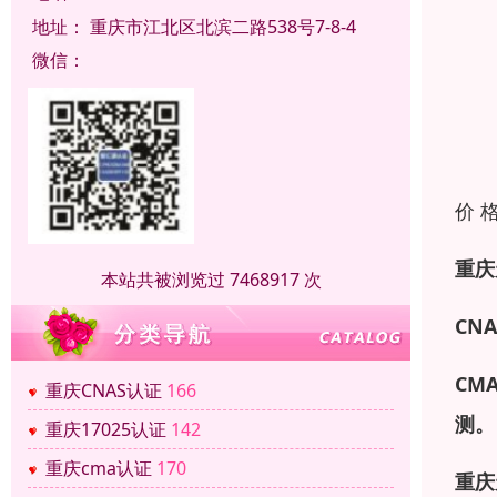
地址：
重庆市江北区北滨二路538号7-8-4
微信：
价 
重庆
本站共被浏览过 7468917 次
CNA
CM
重庆CNAS认证
166
测。
重庆17025认证
142
重庆cma认证
170
重庆