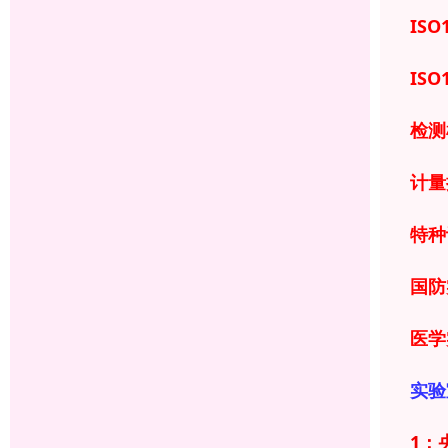
ISO
ISO
检测
计量
特种
国防
医学
实验
1：