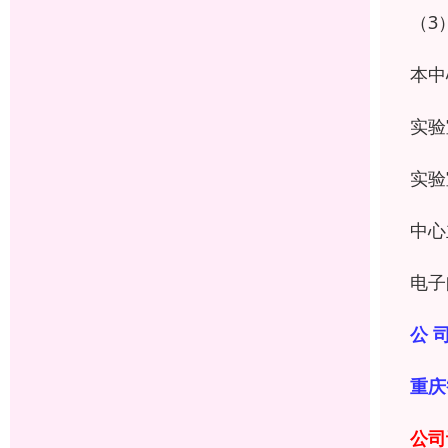
（3
本中
实验
实验
中心
电子
公 司
重庆
公司