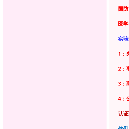
国防
医学
实验
1：
2：
3：
4：
认证
你们