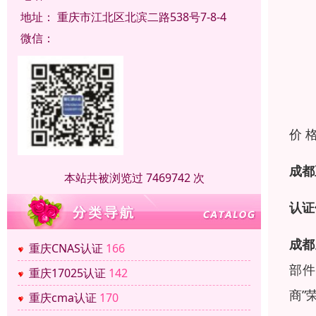
地址：
重庆市江北区北滨二路538号7-8-4
微信：
价 
成都
本站共被浏览过 7469742 次
认证
成都
重庆CNAS认证
166
部件
重庆17025认证
142
商”
重庆cma认证
170