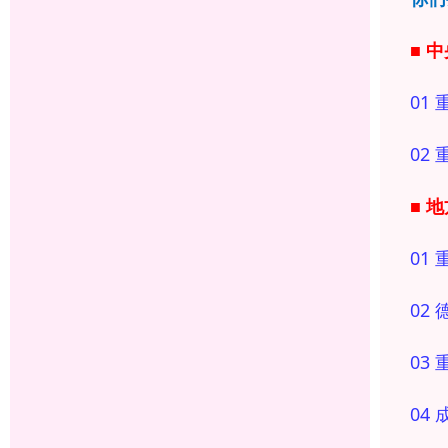
■ 
01 
02 
■ 
01
02 
03
04