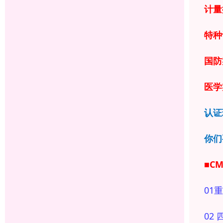
计量
特种
国防
医学
认证
你们
■C
01
重
02