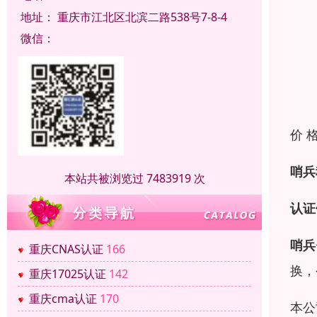
地址：
重庆市江北区北滨二路538号7-8-4
微信：
价 
哨兵
本站共被浏览过 7483919 次
认证
哨兵
重庆CNAS认证
166
换，
重庆17025认证
142
重庆cma认证
170
本公