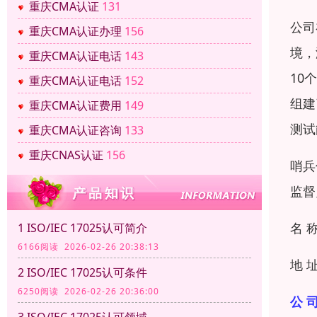
重庆CMA认证
131
公司
重庆CMA认证办理
156
境，
重庆CMA认证电话
143
10
重庆CMA认证电话
152
组建
重庆CMA认证费用
149
测试
重庆CMA认证咨询
133
重庆CNAS认证
156
哨兵
监督
名 
1 ISO/IEC 17025认可简介
6166阅读 2026-02-26 20:38:13
地 
2 ISO/IEC 17025认可条件
6250阅读 2026-02-26 20:36:00
公 司
3 ISO/IEC 17025认可领域