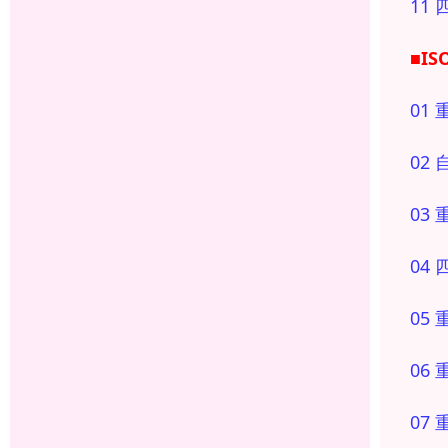
11
■I
01
02
03
04
05
06
07