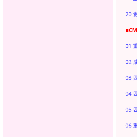
20
■C
01
02
03
04
05
06