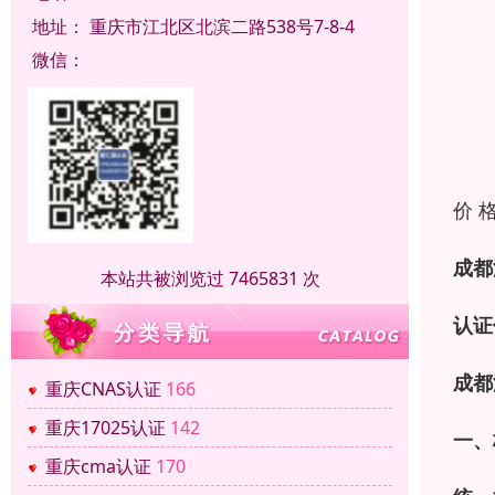
地址：
重庆市江北区北滨二路538号7-8-4
微信：
价 
成都
本站共被浏览过 7465831 次
认证
成都
重庆CNAS认证
166
重庆17025认证
142
一、
重庆cma认证
170