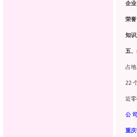
企业
荣誉
知识
五、
占地
22
近零
公 司
重庆