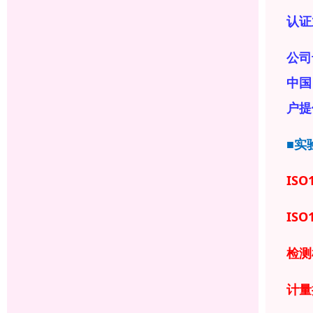
认证
公司
中国
户提
■实
ISO
ISO
检测
计量