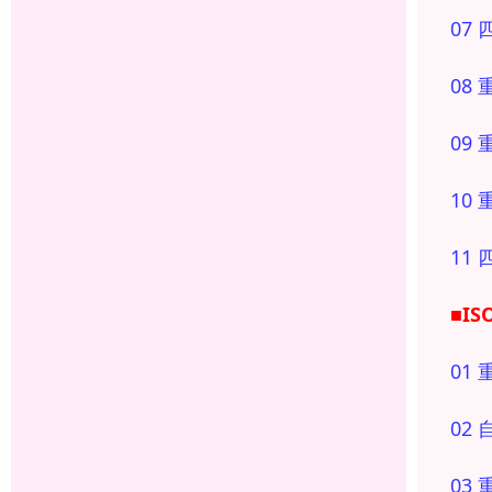
07
08
09
10
11
■I
01
02
03