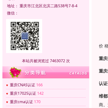
地址：
重庆市江北区北滨二路538号7-8-4
微信：
价 
重庆
本站共被浏览过 7463072 次
重庆
认证
重庆CNAS认证
166
重庆17025认证
142
维都
重庆cma认证
170
商。