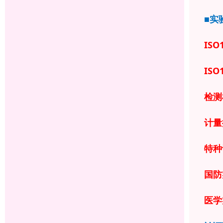
■实
ISO
ISO
检测
计量
特种
国防
医学