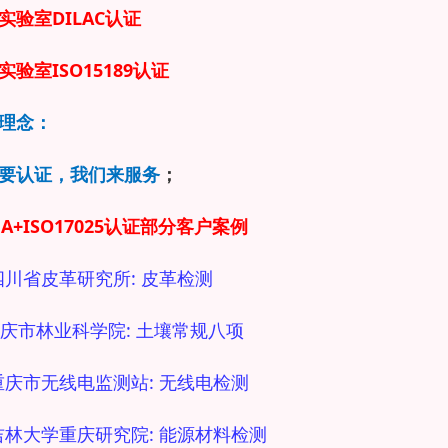
实验室DILAC认证
实验室ISO15189认证
理念：
要认证，我们来服务
；
MA+ISO17025认证部分客户案例
 四川省皮革研究所: 皮革检测
重庆市林业科学院: 土壤常规八项
 重庆市无线电监测站: 无线电检测
 吉林大学重庆研究院: 能源材料检测