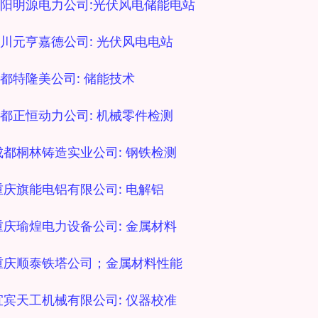
德阳明源电力公司:光伏风电储能电站
四川元亨嘉德公司: 光伏风电电站
成都特隆美公司: 储能技术
都正恒动力公司: 机械零件检测
 成都桐林铸造实业公司: 钢铁检测
 重庆旗能电铝有限公司: 电解铝
 重庆瑜煌电力设备公司: 金属材料
 重庆顺泰铁塔公司；金属材料性能
 宜宾天工机械有限公司: 仪器校准