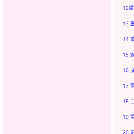
12
13
14
15
16
17
18
19
20