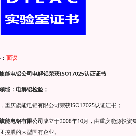
格：
面议
旗能电铝公司电解铝
荣获ISO17025认证证书
领域：电解铝检验；
，重庆旗能电铝有限公司荣获ISO17025认证证书；
旗能电铝有限公司
成立于2008年10月，由重庆能源投
团控股的大型国有企业。