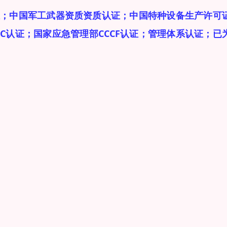
认证；中国军工武器资质资质认证；中国特种设备生产许可
CC认证；国家应急管理部CCCF认证；管理体系认证；已