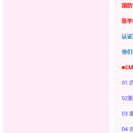
国防
医学
认证
你们
■C
01
02
03
04