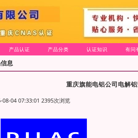
产品认证
产品分类
认证知识
有问
品信息
重庆旗能电铝公司电解铝荣
6-08-04 07:33:01 2395次浏览