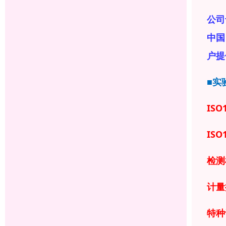
公司
中国
户提
■实
ISO
ISO
检测
计量
特种