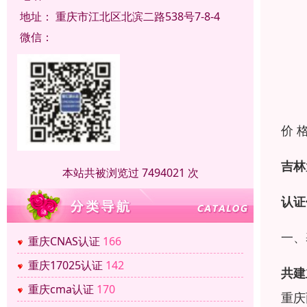
地址：
重庆市江北区北滨二路538号7-8-4
微信：
价 
吉林
本站共被浏览过 7494021 次
认证
一、
重庆CNAS认证
166
重庆17025认证
142
共建
重庆cma认证
170
重庆