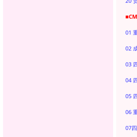
20
■C
01
02
03
04
05
06
07