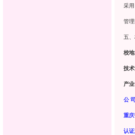
采用
管理
五、
校地
技术
产业
公 司
重庆
认证