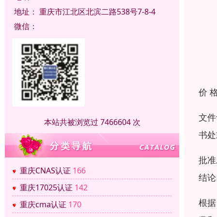
地址：
重庆市江北区北滨二路538号7-8-4
微信：
价 
文件
本站共被浏览过 7466604 次
书处
批准
重庆CNAS认证
166
结论
重庆17025认证
142
根据
重庆cma认证
170