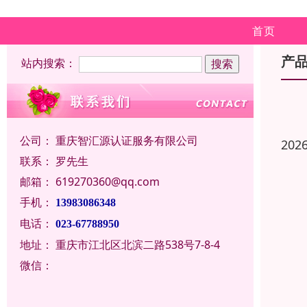
首页
产
站内搜索：
公司：
重庆智汇源认证服务有限公司
202
联系：
罗先生
邮箱：
619270360@qq.com
手机：
13983086348
电话：
023-67788950
地址：
重庆市江北区北滨二路538号7-8-4
微信：