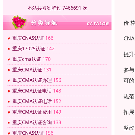
本站共被浏览过 7466691 次
价 
CN
重庆CNAS认证
166
重庆17025认证
142
提升
重庆cma认证
170
参与
重庆CMA认证
131
可的
重庆CMA认证办理
156
重庆CMA认证电话
143
规范
重庆CMA认证电话
152
拓展
重庆CMA认证费用
149
重庆CMA认证咨询
133
整改
重庆CNAS认证
156