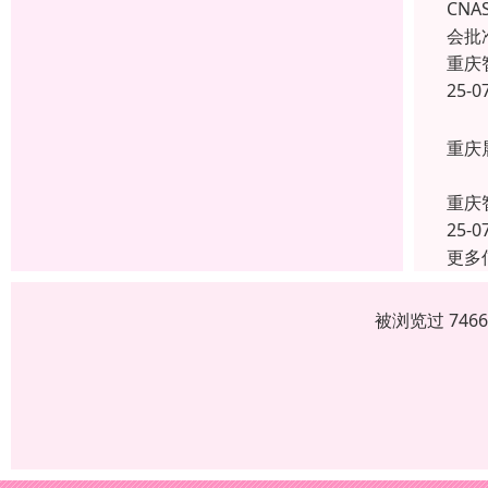
CNA
会批
重庆
25-0
重庆
重庆
25-0
更多
被浏览过 746