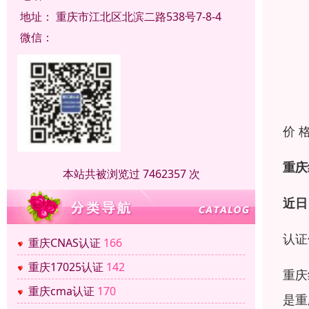
地址：
重庆市江北区北滨二路538号7-8-4
微信：
价 
重庆
本站共被浏览过 7462357 次
近日
认证
重庆CNAS认证
166
重庆17025认证
142
重庆
重庆cma认证
170
是重