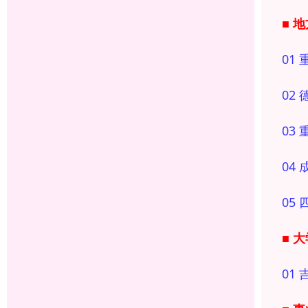
■ 
01
02 
03
04
05
■ 
01